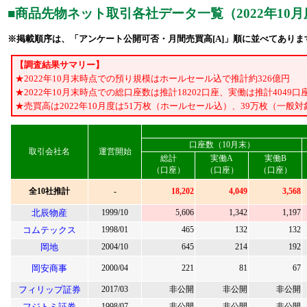
■
商品先物ネット取引各社データ一覧（2022年10月
※掲載順序は、「アンケート公開可否・月間売買高[A]」順に並べてありま
【調査結果サマリー】
★2022年10月末時点での預り規模はホールセール込で推計約326億円
★2022年10月末時点での総口座数は推計18202口座、実働は推計4049口
★売買高は2022年10月度は51万枚（ホールセール込）、39万枚（一般対
口座数（10月末）
取引会社名
運営開始
総計
実働A
実働B
（口座）
（口座）
（口座）
全10社推計
-
18,202
4,049
3,568
北辰物産
1999/10
5,606
1,342
1,197
コムテックス
1998/01
465
132
132
岡地
2004/10
645
214
192
岡安商事
2000/04
221
81
67
フィリップ証券
2017/03
非公開
非公開
非公開
フジトミ証券
1998/07
非公開
非公開
非公開