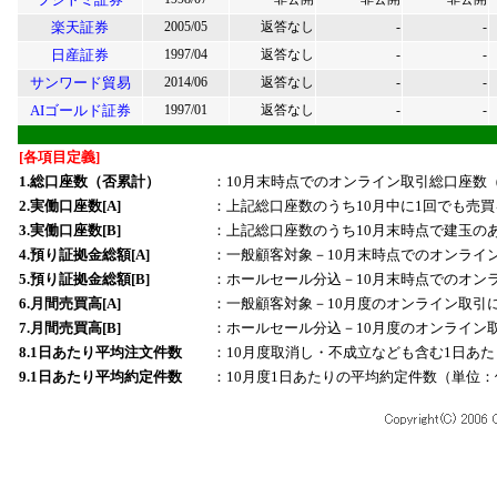
楽天証券
2005/05
返答なし
-
-
日産証券
1997/04
返答なし
-
-
サンワード貿易
2014/06
返答なし
-
-
AIゴールド証券
1997/01
返答なし
-
-
[各項目定義]
1.総口座数（否累計）
：10月末時点でのオンライン取引総口座数
2.実働口座数[A]
：上記総口座数のうち10月中に1回でも売
3.実働口座数[B]
：上記総口座数のうち10月末時点で建玉の
4.預り証拠金総額[A]
：一般顧客対象－10月末時点でのオンライ
5.預り証拠金総額[B]
：ホールセール分込－10月末時点でのオン
6.月間売買高[A]
：一般顧客対象－10月度のオンライン取引
7
.月間売買高[B]
：ホールセール分込－10月度のオンライン
8
.1日あたり平均注文件数
：10月度取消し・不成立なども含む1日あ
9
.1日あたり平均約定件数
：10月度1日あたりの平均約定件数（単位：